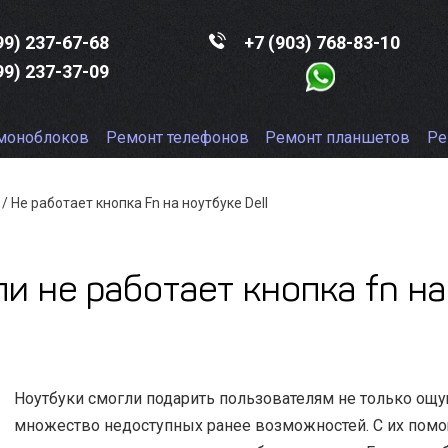
99)
237-67-68
+7 (903)
768-83-10
99)
237-37-09
моноблоков
Ремонт телефонов
Ремонт планшетов
Ре
/
Не работает кнопка Fn на ноутбуке Dell
ли не работает кнопка fn на
Ноутбуки смогли подарить пользователям не только ощу
множество недоступных ранее возможностей. С их пом