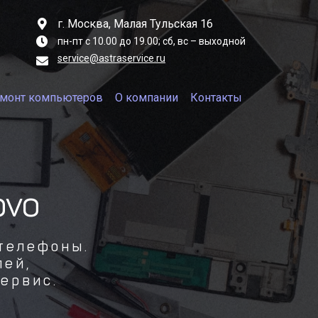
г. Москва, Малая Тульская 16
пн-пт с 10.00 до 19.00;
сб, вс – выходной
service@astraservice.ru
монт компьютеров
О компании
Контакты
ovo
телефоны.
лей,
ервис.