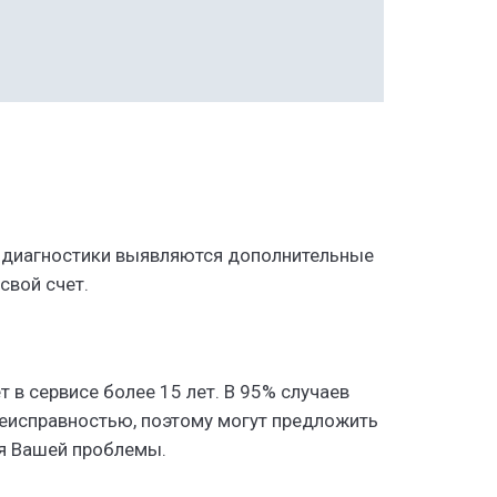
вание
вание
й диагностики выявляются дополнительные
-летним
-летним
-летним
свой счет.
 в сервисе более 15 лет. В 95% случаев
 неисправностью, поэтому могут предложить
я Вашей проблемы.