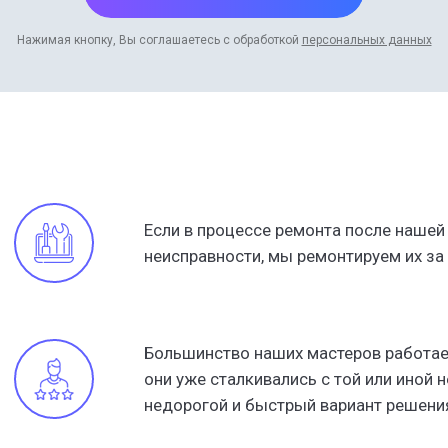
Нажимая кнопку, Вы соглашаетесь с обработкой
персональных данных
ючить договор на обслужи
ючить договор на обслужи
Если в процессе ремонта после наше
ная консультация мастера с 15
ная консультация мастера с 15
ная консультация мастера с 15
неисправности, мы ремонтируем их за 
опытом работы
опытом работы
опытом работы
Большинство наших мастеров работает
Отправить
Отправить
они уже сталкивались с той или иной
недорогой и быстрый вариант решени
Нажимая кнопку, Вы соглашаетесь с обработкой
Нажимая кнопку, Вы соглашаетесь с обработкой
персональных данных
персональных данных
Узнать стоимость ремонта
Узнать стоимость ремонта
Узнать стоимость ремонта