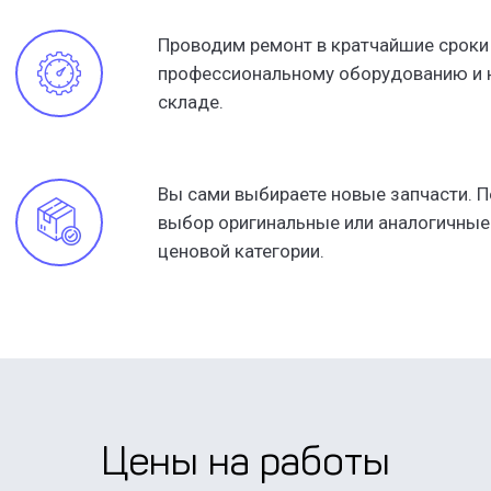
Нажимая кнопку, Вы соглашаетесь с обработкой
Нажимая кнопку, Вы соглашаетесь с обработкой
Нажимая кнопку, Вы соглашаетесь с обработкой
персональных данных
персональных данных
персональных данных
Проводим ремонт в кратчайшие сроки
профессиональному оборудованию и н
складе.
Вы сами выбираете новые запчасти. 
выбор оригинальные или аналогичные 
ценовой категории.
Цены на работы