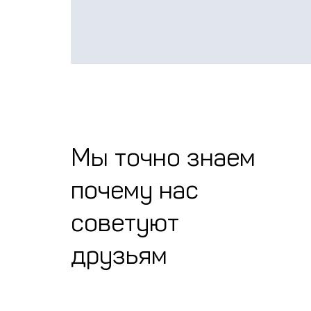
Закл
Закл
Мы точно знаем
Бесплат
Бесплат
Бесплат
почему нас
советуют
друзьям