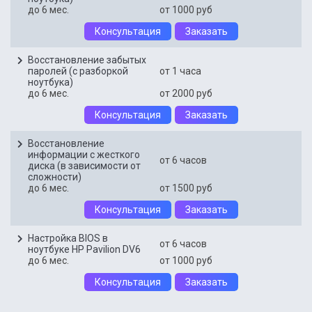
до 6 мес.
от 1000 руб
Консультация
Заказать
Восстановление забытых
паролей (с разборкой
от 1 часа
ноутбука)
до 6 мес.
от 2000 руб
Консультация
Заказать
Восстановление
информации с жесткого
от 6 часов
диска (в зависимости от
сложности)
до 6 мес.
от 1500 руб
Консультация
Заказать
Настройка BIOS в
от 6 часов
ноутбуке HP Pavilion DV6
до 6 мес.
от 1000 руб
Консультация
Заказать