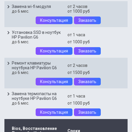
Замена wi-fi модуля
от 2 часов
до 6 мес.
от 1000 руб
Консультация
Заказать
Установка SSD в ноутбук
от 1 часа
HP Pavilion G6
до 6 мес.
от 1000 руб
Заключить договор на
Заключить договор на
Бесплатная консультация
Бесплатная консультация
Бесплатная консультация
Консультация
Заказать
обслуживание
обслуживание
мастера с 15-летним
мастера с 15-летним
мастера с 15-летним
Ремонт клавиатуры
от 2 часов
ноутбука HP Pavilion G6
до 6 мес.
от 1500 руб
опытом работы
опытом работы
опытом работы
Консультация
Заказать
Замена термопасты на
от 1 часа
ноутбуке HP Pavilion G6
до 6 мес.
от 1000 руб
Консультация
Заказать
Отправить
Отправить
Bios, Восстановление
Сроки