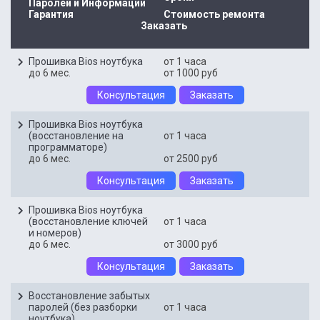
Паролей и Информации
Нажимая кнопку, Вы соглашаетесь с обработкой
Нажимая кнопку, Вы соглашаетесь с обработкой
персональных
персональных
Гарантия
Стоимость ремонта
Узнать стоимость ремонта
Узнать стоимость ремонта
Узнать стоимость ремонта
данных
данных
Заказать
Нажимая кнопку, Вы соглашаетесь с обработкой
Нажимая кнопку, Вы соглашаетесь с обработкой
Нажимая кнопку, Вы соглашаетесь с обработкой
персональных
персональных
персональных
Прошивка Bios ноутбука
от 1 часа
данных
данных
данных
до 6 мес.
от 1000 руб
Консультация
Заказать
Прошивка Bios ноутбука
(восстановление на
от 1 часа
программаторе)
до 6 мес.
от 2500 руб
Консультация
Заказать
Прошивка Bios ноутбука
(восстановление ключей
от 1 часа
и номеров)
до 6 мес.
от 3000 руб
Консультация
Заказать
Восстановление забытых
паролей (без разборки
от 1 часа
ноутбука)